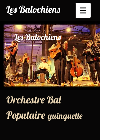
Les Balochiens
Les Balochiens
Orchestre Bal
Populaire
guinguette