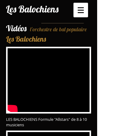
Les Balochiens
Vidéos
l'orchestre de bal populaire
Les Balochiens
LES BALOCHIENS Formule "Allstars" de 8 à 10
musiciens