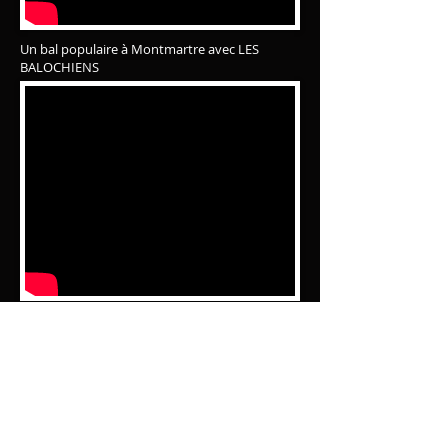
Un bal populaire à Montmartre avec LES
BALOCHIENS
Présentation vidéo de l'orchestre de bal populaire
LES BALOCHIENS
les fameux bals POP du
104
à Paris.